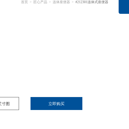
首页
>
匠心产品
>
连体座便器
>
#212301连体式座便器
尺寸图
立即购买