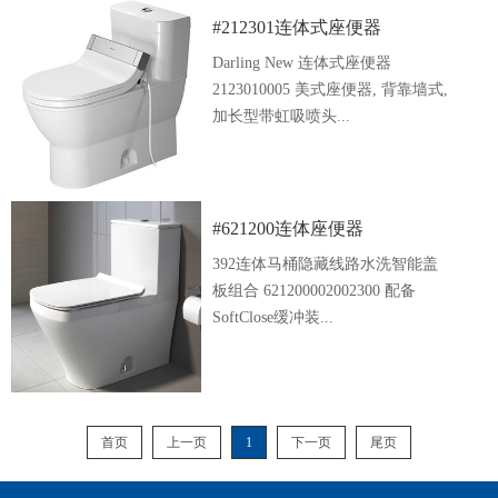
#212301连体式座便器
Darling New 连体式座便器
2123010005 美式座便器, 背靠墙式,
加长型带虹吸喷头...
#621200连体座便器
392连体马桶隐藏线路水洗智能盖
板组合 621200002002300 配备
SoftClose缓冲装...
首页
上一页
1
下一页
尾页