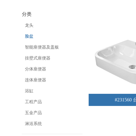
分类
龙头
脸盆
智能座便器及盖板
挂壁式座便器
分体座便器
连体座便器
浴缸
#23156
工程产品
Happy D.2 台上式脸盆
五金产品
光, 有溢水口, 有安
淋浴系统