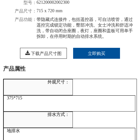
621200002002300
型号：
715 x 720 mm
产品尺寸：
产品功能：
带隐藏式连接件，包括遥控器，可自洁喷管，通过
遥控完成锁定功能，臀部冲洗、女士冲洗和舒适冲
洗，带自动闭合座圈，夜灯，座圈和盖板可用单手
拆卸，在停用时期的自动排水系统。
下载产品尺寸图
立即购买
产品属性
外观尺寸：
375*715
排水方式：
地排水